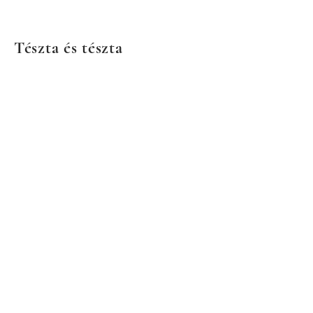
Tészta és tészta
Most nincs
megjeleníthető termék
itt.
©2021: European Deli & Élelmiszerbolt.